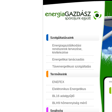
Szolgáltatásaink
Energiagazdálkodási
rendszerek tervezése,
kivitelezése
Energetikai tanácsadás
Távenergetikusi szolgáltatás
Termékeink
ww
ENEFEX
Elektronikus Energetikus
BL16 adatgyűjtő
BLH9 hőmennyiség mérő
Segítség