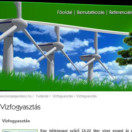
w.energiagazdasz.hu
/
Tudástár
/
Vízfogyasztás
/
Vízfogyasztás
Vízfogyasztás
Egy hétköznaoi szűrő 15-22 liter vizet enged át 