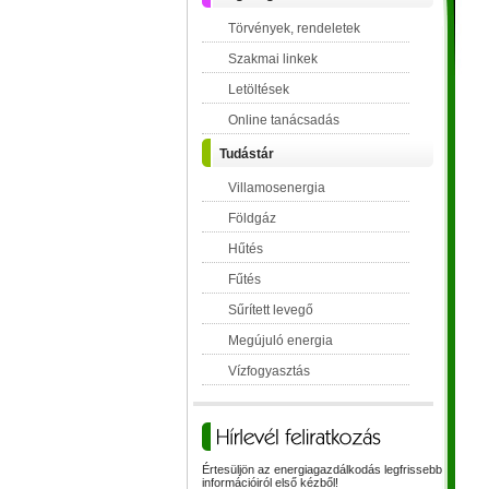
Törvények, rendeletek
Szakmai linkek
Letöltések
Online tanácsadás
Tudástár
Villamosenergia
Földgáz
Hűtés
Fűtés
Sűrített levegő
Megújuló energia
Vízfogyasztás
Értesüljön az energiagazdálkodás legfrissebb
információiról első kézből!