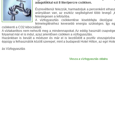
adagolókkal ezt 8 liter/percre csökken.
Észrevétlenül felezzük, harmadoljuk a percenként elhaszn
arányában van, az eszköz segítségével több levegő „k
feleslegesen a lefolyóba.
A vízfogyasztás csökkentése kisebbfajta ökológiai
felmelegítéséhez kevesebb energia szükséges. Így e
csökkenti a CO2 kibocsátást.
A víztakarékos nem nehezíti meg a mindennapokat. Az eddig használt csapvégeke
folyamat már el is indul, azaz jelentősen csökken a vízfogyasztás.
Hazánkban is bevált a módszer és már el is kezdődött a pozitív visszajelzé
éppúgy a felhasználók között szerepel, mint a budapesti Hotel Hilton, az egri Hot
ás Vízfogyasztás
Vissza a vízfogyasztás oldalra