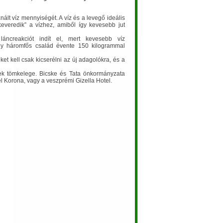
ált víz mennyiségét. A víz és a levegő ideális
everedik” a vízhez, amiből így kevesebb jut
 láncreakciót indít el, mert kevesebb víz
gy háromfős család évente 150 kilogrammal
t kell csak kicserélni az új adagolókra, és a
sek tömkelege. Bicske és Tata önkormányzata
el Korona, vagy a veszprémi Gizella Hotel.